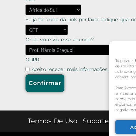
Se já for aluno da Link por favor indique qual do
Onde você viu esse anúncio?
GDPR
To provide t
device infor
Aceito receber mais informações da Link Ed
as browsing 
consent, may
Para fornec
armazenar e/
permitirá 
exclusivos n
negativamen
Termos De Uso
Suporte
A