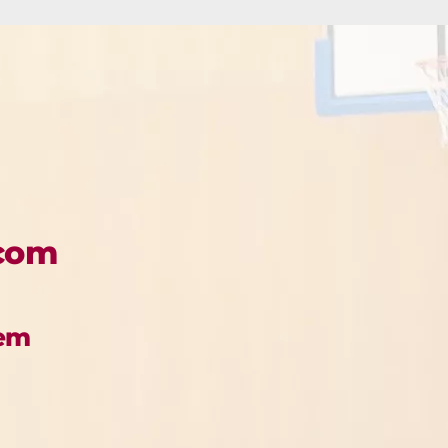
 com
 em