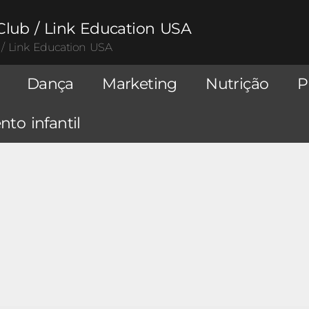
Club / Link Education USA
 / Link Education USA
Dança
Marketing
Nutrição
P
to infantil