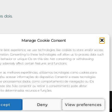
s dois.
Manage Cookie Consent
he best experience, we use technologies like cookies to store and/or access
mation. Consenting to these technologies will allow us to process data such
ucation
behavior or unique IDs on this site. Not consenting or withdrawing
 adversely affect certain features and functions.
er as melhores experiências, utilizamos tecnologias como cookies para
ou acessar informações do dispositivo. Consentir a essas tecnologias
que processemos dados como comportamento de navegação ou IDs
este site. Não consentir ou retirar o consentimento pode afetar
te determinados recursos e funções.
ccept
Deny
View preferences