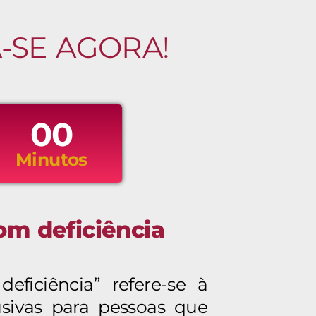
-SE AGORA!
00
Minutos
om deficiência
eficiência” refere-se à
lusivas para pessoas que