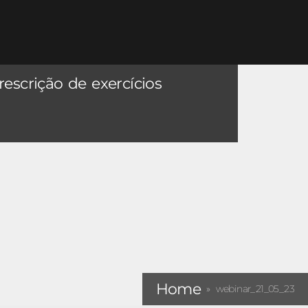
rescrição de exercícios
Home
webinar_21_05_23