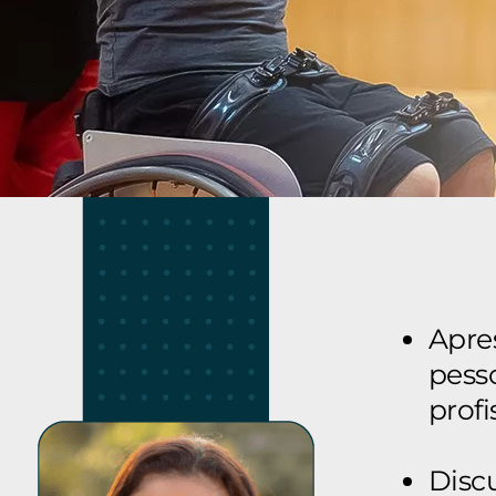
Apre
pess
prof
Disc