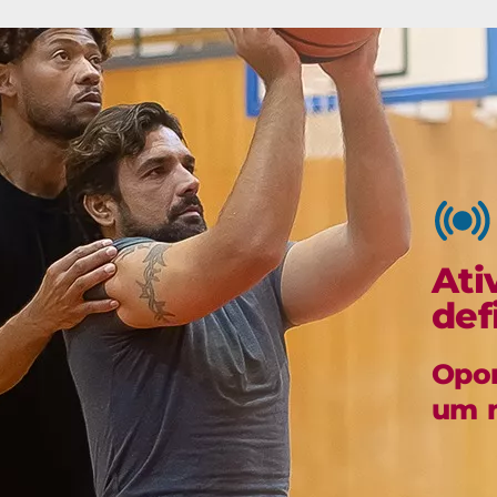
Ati
def
Opor
um 