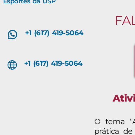
Esportes da USP
FA
+1 (617) 419-5064
+1 (617) 419-5064
Ativ
O tema “At
prática de