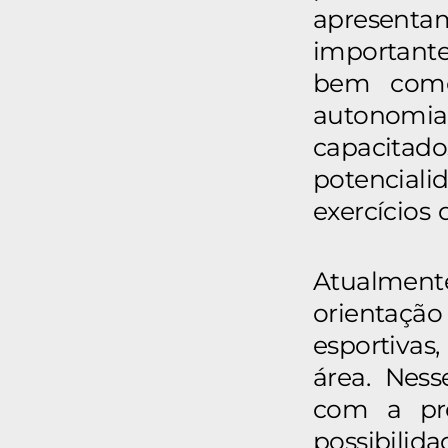
apresent
importante
bem como
autonomia.
capacitad
potencial
exercícios
Atualment
orientação 
esportivas
área. Ness
com a pre
possibili