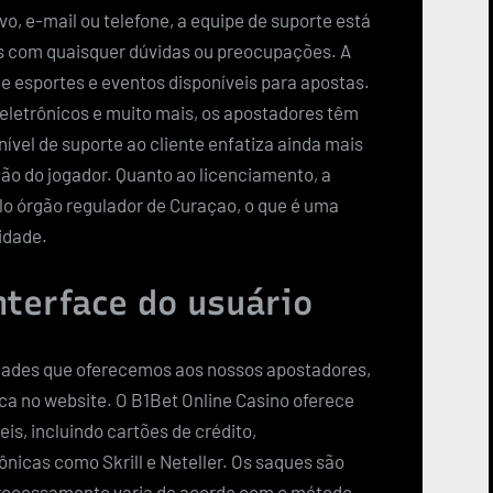
vo, e-mail ou telefone, a equipe de suporte está
s com quaisquer dúvidas ou preocupações. A
de esportes e eventos disponíveis para apostas.
 eletrônicos e muito mais, os apostadores têm
nível de suporte ao cliente enfatiza ainda mais
ção do jogador. Quanto ao licenciamento, a
lo órgão regulador de Curaçao, o que é uma
idade.
nterface do usuário
dades que oferecemos aos nossos apostadores,
ca no website. O B1Bet Online Casino oferece
s, incluindo cartões de crédito,
ônicas como Skrill e Neteller. Os saques são
rocessamento varia de acordo com o método