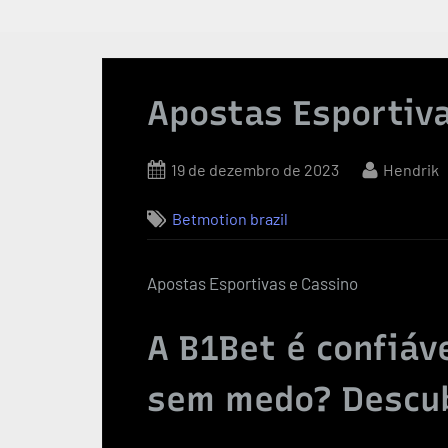
Apostas Esportiva
19 de dezembro de 2023
Hendrik
Betmotion brazil
Apostas Esportivas e Cassino
A B1Bet é confiáv
sem medo? Descub