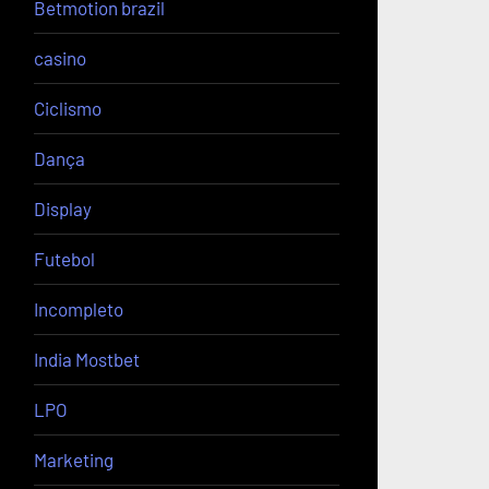
Betmotion brazil
casino
Ciclismo
Dança
Display
Futebol
Incompleto
India Mostbet
LPO
Marketing