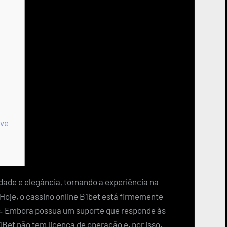
é
eve
ade e elegância, tornando a experiência na
 Hoje, o cassino online B1bet está firmemente
s. Embora possua um suporte que responde às
1Bet não tem licença de operação e, por isso,