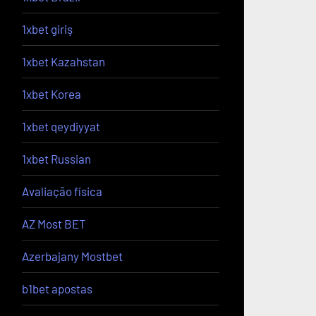
1xbet giriş
1xbet Kazahstan
1xbet Korea
1xbet qeydiyyat
1xbet Russian
Avaliação física
AZ Most BET
Azerbajany Mostbet
b1bet apostas