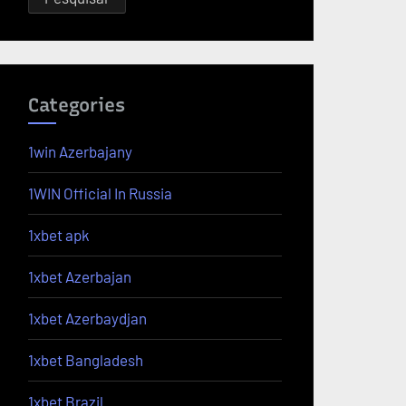
Categories
1win Azerbajany
1WIN Official In Russia
1xbet apk
1xbet Azerbajan
1xbet Azerbaydjan
1xbet Bangladesh
1xbet Brazil