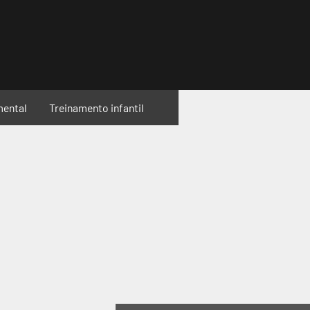
mental
Treinamento infantil