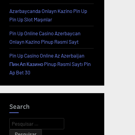
Azərbaycanda Onlayn Kazino Pin Up
Pin Up Slot Maşınlar
Pin Up Online Casino Azerbaycan ️
Onlayn Kazino Pinup Rəsmi Sayt
Pin Up Casino Online Az Azerbaijan
Пин Ап Казино Pinup Rəsmi Saytı Pin
Ap Bet 30
Search