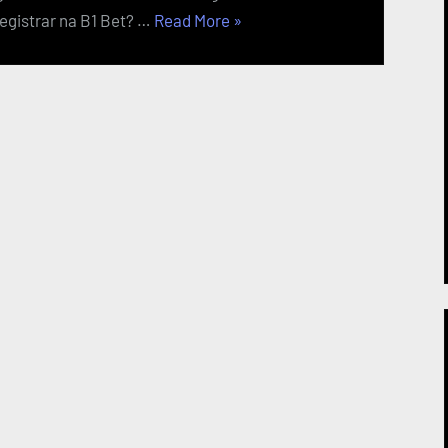
egistrar na B1 Bet? …
Read More
»