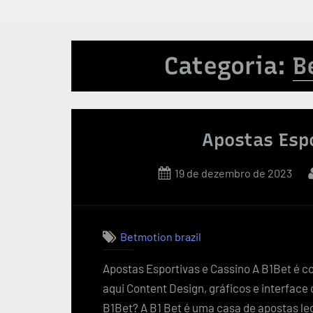
Categoria:
B
Apostas Espo
19 de dezembro de 2023
Betmotion brazil
Apostas Esportivas e Cassino A B1Bet é 
aqui Content Design, gráficos e interface
B1Bet? A B1 Bet é uma casa de apostas le