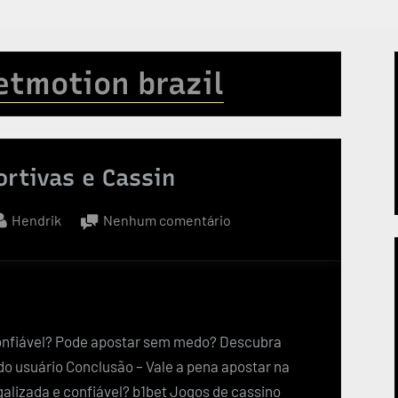
etmotion brazil
rtivas e Cassin
Hendrik
Nenhum comentário
confiável? Pode apostar sem medo? Descubra
 do usuário Conclusão – Vale a pena apostar na
galizada e confiável? b1bet Jogos de cassino