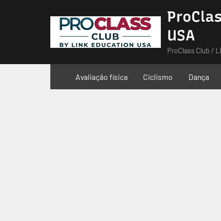
ProClas
USA
ProClass Club / 
Avaliação física
Ciclismo
Dança