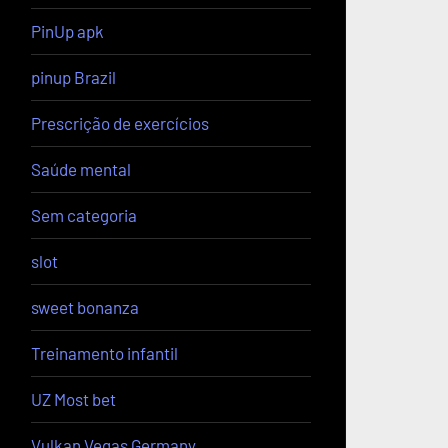
PinUp apk
pinup Brazil
Prescrição de exercícios
Saúde mental
Sem categoria
slot
sweet bonanza
Treinamento infantil
UZ Most bet
Vulkan Vegas Germany