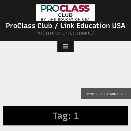
ProClass Club / Link Education USA
ProClass Club / Link Education USA
Home
POST MAIN 2
1
Tag:
1