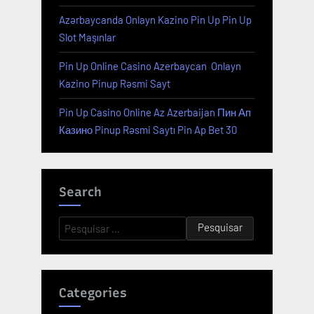
Azərbaycanda Onlayn Kazino Pin Up Pin Up
Slot Maşınlar
Pin Up Online Casino Azerbaycan ️ Onlayn
Kazino Pinup Rəsmi Sayt
Pin Up Casino Online Az Azerbaijan Пин Ап
Казино Pinup Rəsmi Saytı Pin Ap Bet 30
Search
Categories