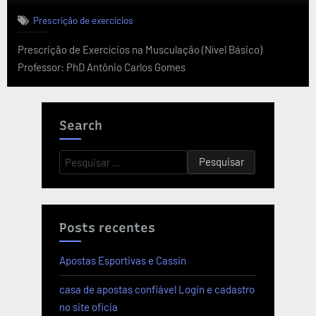
Prescrição de exercícios
Prescrição de Exercícios na Musculação (Nível Básico)
Professor: PhD Antônio Carlos Gomes
Search
Posts recentes
Apostas Esportivas e Cassin
casa de apostas confiável Login e cadastro
no site oficia