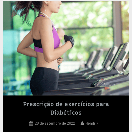
Prescrição de exercícios para
Diabéticos
28 de setembro de 2022
Hendrik