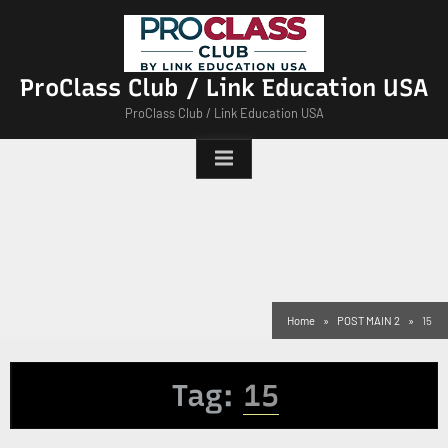
ProClass Club / Link Education USA
ProClass Club / Link Education USA
Home
POST MAIN 2
15
Tag:
15