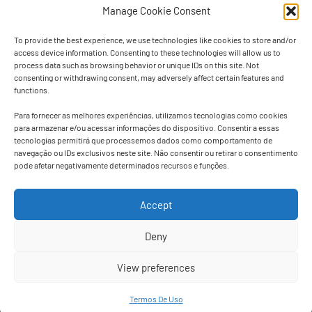
junho 2023
Manage Cookie Consent
março 2023
To provide the best experience, we use technologies like cookies to store and/or
access device information. Consenting to these technologies will allow us to
fevereiro 2023
process data such as browsing behavior or unique IDs on this site. Not
consenting or withdrawing consent, may adversely affect certain features and
novembro 2022
functions.
Para fornecer as melhores experiências, utilizamos tecnologias como cookies
outubro 2022
para armazenar e/ou acessar informações do dispositivo. Consentir a essas
tecnologias permitirá que processemos dados como comportamento de
setembro 2022
navegação ou IDs exclusivos neste site. Não consentir ou retirar o consentimento
pode afetar negativamente determinados recursos e funções.
agosto 2022
julho 2022
Accept
Deny
Termos De Uso
Suporte
View preferences
Termos De Uso
Theme: Oceanly News Dark by
ScriptsTown