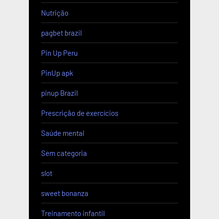
Nutrição
pagbet brazil
Pin Up Peru
PinUp apk
pinup Brazil
Prescrição de exercícios
Saúde mental
Sem categoria
slot
sweet bonanza
Treinamento infantil