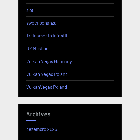
slot
sweet bonanza
Treinamento infantil
UZ Most bet
Vulkan Vegas Germany
Vulkan Vegas Poland
VulkanVegas Poland
Archives
dezembro 2023