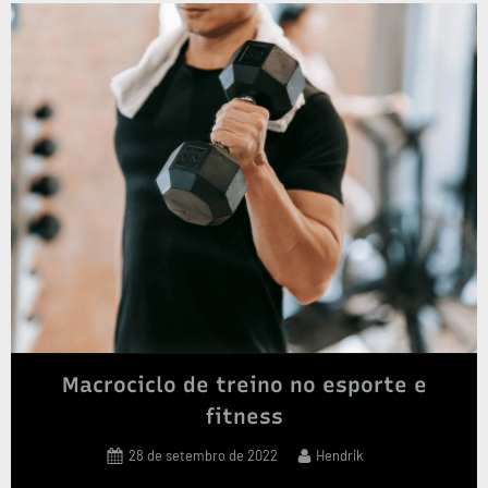
Macrociclo de treino no esporte e
fitness
28 de setembro de 2022
Hendrik