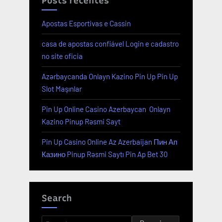
Posts recentes
Apostas Esportivas e Cassin
casa de apostas confiável Login e cadastro
no site oficia
Azərbaycanda Onlayn Kazino Pin Up Pin Up
Slot Maşınlar
Pin Up Online Casino Azerbaycan ️ Onlayn
Kazino Pinup Rəsmi Sayt
Pin Up Casino Online Az Azerbaijan Пин Ап
Казино Pinup Rəsmi Saytı Pin Ap Bet 30
Search