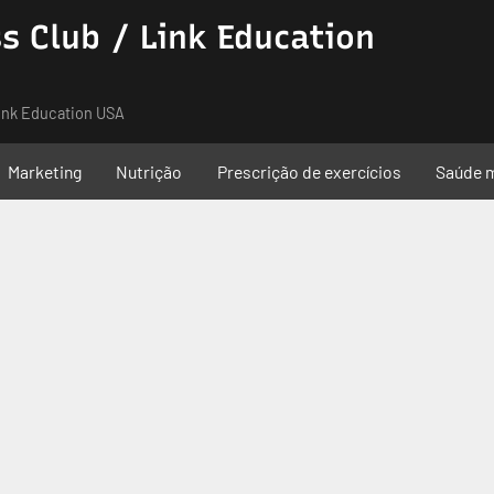
s Club / Link Education
Link Education USA
Marketing
Nutrição
Prescrição de exercícios
Saúde 