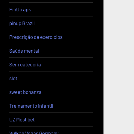
PinUp apk
pinup Brazil
Prescrição de exercícios
Saúde mental
Sem categoria
slot
sweet bonanza
Treinamento infantil
UZ Most bet
Vulkan Vegas Germany