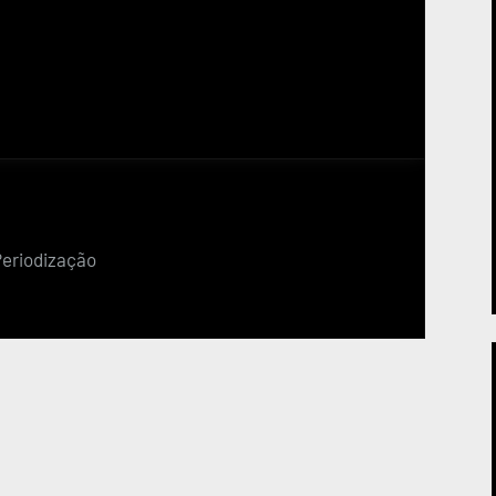
Periodização