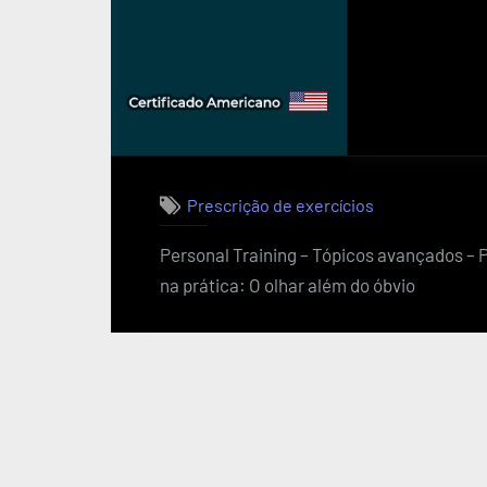
Prescrição de exercícios
Personal Training – Tópicos avançados – 
na prática: O olhar além do óbvio