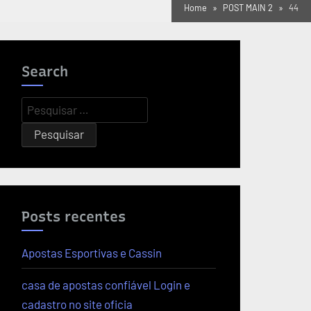
Home
POST MAIN 2
44
Search
Posts recentes
Apostas Esportivas e Cassin
casa de apostas confiável Login e
cadastro no site oficia