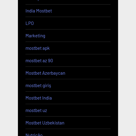
India Mostbet
LPO
Marketing
mostbet apk
mostbet az 90
Mostbet Azerbaycan
mostbet giriş
Mostbet India
mostbet uz
Mostbet Uzbekistan
Nutrição