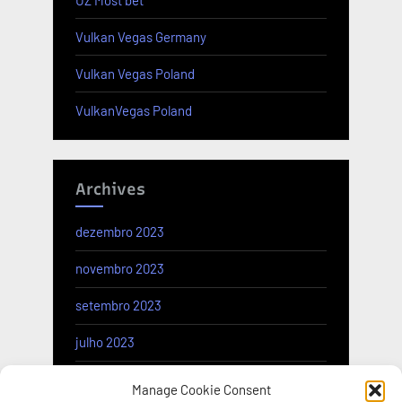
Vulkan Vegas Germany
Vulkan Vegas Poland
VulkanVegas Poland
Archives
dezembro 2023
novembro 2023
setembro 2023
julho 2023
junho 2023
Manage Cookie Consent