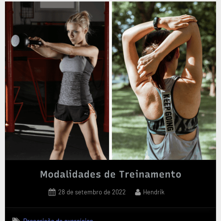
Modalidades de Treinamento
28 de setembro de 2022
Hendrik
Prescrição de exercícios