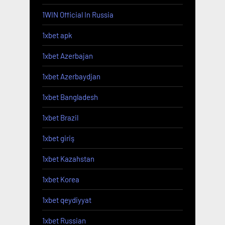
1WIN Official In Russia
1xbet apk
1xbet Azerbajan
1xbet Azerbaydjan
1xbet Bangladesh
1xbet Brazil
1xbet giriş
1xbet Kazahstan
1xbet Korea
1xbet qeydiyyat
1xbet Russian