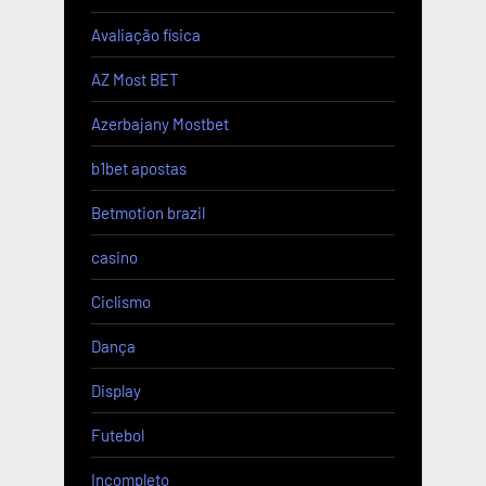
Avaliação física
AZ Most BET
Azerbajany Mostbet
b1bet apostas
Betmotion brazil
casino
Ciclismo
Dança
Display
Futebol
Incompleto