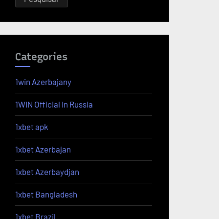
Categories
1win Azerbajany
1WIN Official In Russia
1xbet apk
1xbet Azerbajan
1xbet Azerbaydjan
1xbet Bangladesh
1xbet Brazil