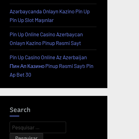
Azərbaycanda Onlayn Kazino Pin Up
Pin Up Slot Maşınlar
Pin Up Online Casino Azerbaycan ️
Onlayn Kazino Pinup Rəsmi Sayt
Pin Up Casino Online Az Azerbaijan
Пин Ап Казино Pinup Rəsmi Saytı Pin
Ap Bet 30
Search