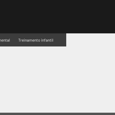
mental
Treinamento infantil