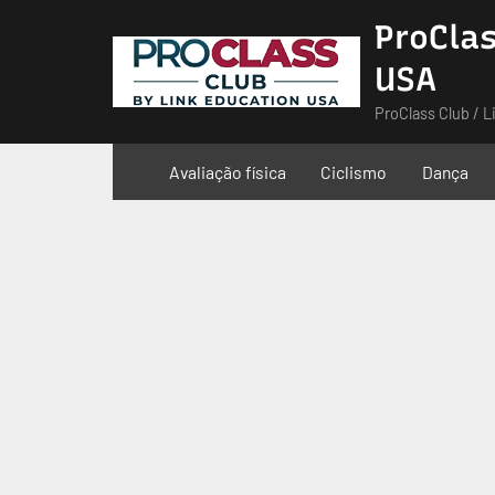
ProClas
USA
ProClass Club / 
Avaliação física
Ciclismo
Dança