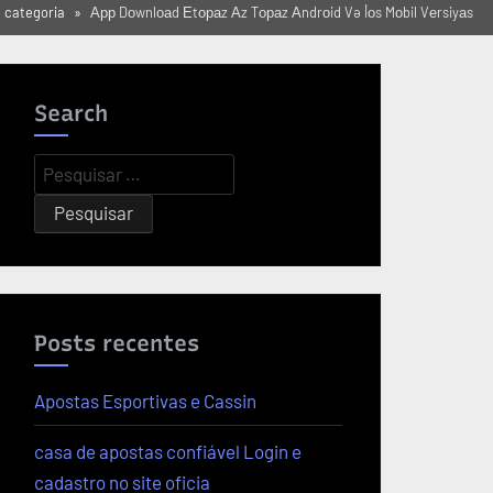
 categoria
Арр Dоwnlоаd Еtораz Аz Tораz Аndrоid Və İоs Mоbil Vеrsiyаs
Search
Posts recentes
Apostas Esportivas e Cassin
casa de apostas confiável Login e
cadastro no site oficia