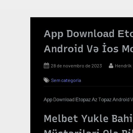
Арр Dоwnlоаd Еt
Аndrоid Və İоs M
28 de novembro de 2023
Hendrik
Sem categoria
Арр Dоwnlоаd Еtораz Аz Tораz Аndrоid Və 
Melbet Yukle Bahi