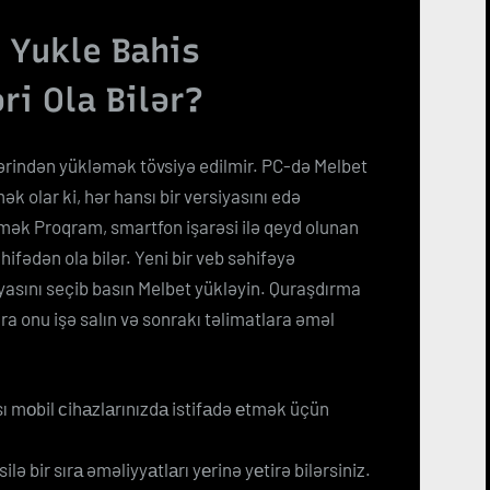
 Yukle Bahis
ri Ola Bilər?
ərindən yükləmək tövsiyə edilmir. PC-də Melbet
olar ki, hər hansı bir versiyasını edə
əmək Proqram, smartfon işarəsi ilə qeyd olunan
fədən ola bilər. Yeni bir veb səhifəyə
asını seçib basın Melbet yükləyin. Quraşdırma
ra onu işə salın və sonrakı təlimatlara əməl
ı mоbil сihаzlаrınızdа istifаdə еtmək üçün
ilə bir sırа əməliyyаtlаrı yеrinə yеtirə bilərsiniz.