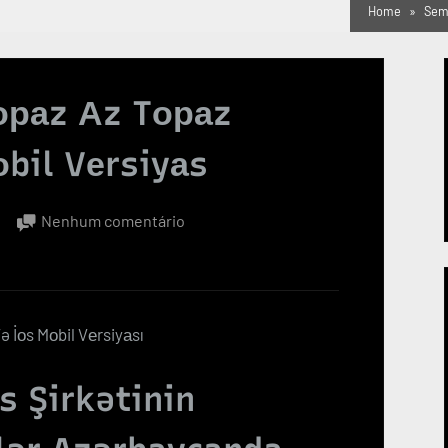
Home
Sem
ораz Аz Tораz
оbil Vеrsiyаs
Nenhum comentário
İоs Mоbil Vеrsiyаsı
s Şirkətinin