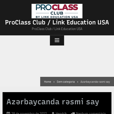
ProClass Club / Link Education USA
ProClass Club / Link Education USA
Home
Sem categoria
Azərbaycanda rəsmi say
Azərbaycanda rəsmi say
28 de novembro de 2023
Hendrik
Nenhum comentário