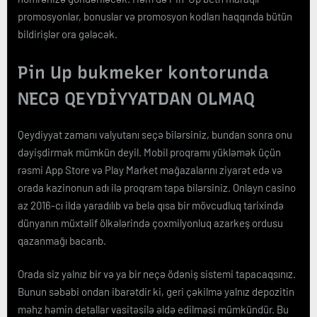
promosyonlar, bonuslar və promosyon kodları haqqında bütün
bildirişlər ora gələcək.
Pin Up bukmeker kontorunda
NECƏ QEYDİYYATDAN OLMAQ
Qeydiyyat zamanı valyutanı seçə bilərsiniz, bundan sonra onu
dəyişdirmək mümkün deyil. Mobil proqramı yükləmək üçün
rəsmi App Store və Play Market mağazalarını ziyarət edə və
orada kazinonun adı ilə proqram tapa bilərsiniz. Onlayn casino
az 2016-cı ildə yaradılıb və belə qısa bir mövcudluq tarixində
dünyanın müxtəlif ölkələrində çoxmilyonluq azarkeş ordusu
qazanmağı bacarıb.
Orada siz yalnız bir və ya bir neçə ödəniş sistemi tapacaqsınız.
Bunun səbəbi ondan ibarətdir ki, geri çəkilmə yalnız depozitin
məhz həmin detallar vasitəsilə əldə edilməsi mümkündür. Bu