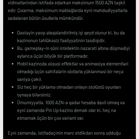
xidmətlərindən istifadə edərkən maksimum 1500 AZN təşkil
edir. Çıxarma, maksimum məbləğlərdə eyni məhdudiyyətlərlə
sadalanan bütün üsullarla mümkündür.
Dəstəyin yaxşı əlaqələndirilmiş işi qeyd olunur ki, bu da
kazinonun təhlükəsiz fəaliyyətinin təsdiqidir.
Bu, gameplay-in süni intellektin nəzarəti altına düşmədiyi
əyləncə üçün böyük bir platformadır.
Mobil kazinoda xüsusi effektlər və animasiya elementləri
olmadığı üçün səhifələrin slotlarla yüklənməsi bir neçə
saniyə çəkir.
Siz heç bir yükləmə olmadan onlayn stolüstü oyunları
oynaya bilərsiniz.
Ümumiyyətlə, 1000 AZN-ə qədər hesaba daxil olmaq və
eyni zamanda Pin Up kazino demək olar ki, heç nə
etməmək üçün bir çox variant var.
Eyni zamanda, istifadəçinin mərc etdikdən sonra udduğu