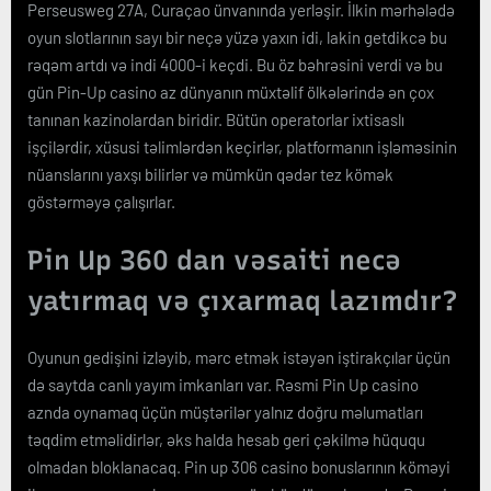
Perseusweg 27A, Curaçao ünvanında yerləşir. İlkin mərhələdə
oyun slotlarının sayı bir neçə yüzə yaxın idi, lakin getdikcə bu
rəqəm artdı və indi 4000-i keçdi. Bu öz bəhrəsini verdi və bu
gün Pin-Up casino az dünyanın müxtəlif ölkələrində ən çox
tanınan kazinolardan biridir. Bütün operatorlar ixtisaslı
işçilərdir, xüsusi təlimlərdən keçirlər, platformanın işləməsinin
nüanslarını yaxşı bilirlər və mümkün qədər tez kömək
göstərməyə çalışırlar.
Pin Up 360 dan vəsaiti necə
yatırmaq və çıxarmaq lazımdır?
Oyunun gedişini izləyib, mərc etmək istəyən iştirakçılar üçün
də saytda canlı yayım imkanları var. Rəsmi Pin Up casino
aznda oynamaq üçün müştərilər yalnız doğru məlumatları
təqdim etməlidirlər, əks halda hesab geri çəkilmə hüququ
olmadan bloklanacaq. Pin up 306 casino bonuslarının köməyi