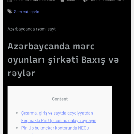
Sem categoria
Azərbaycanda rəsmi sayt
Azərbaycanda mərc
oyunları şirkəti Baxış və
rəylər
Content
Çıxarma, giriş və saytda qeydiyyatdan
keçməklə Pin Up casino onlayn oynayın
Pin Up bukmeker kontorunda NECƏ