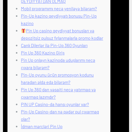
QEYDİYYATDAN OLMAQ
Mobil proqramımı necə yeniləyə bilərəm?
Pin-Up kazino qeydiyyatı bonusu Pin-Up
kazino
Pin Up casino qeydiyyat bonusları və
depozitsiz pulsuz fırlanmalarla promo kodlar
Canlı Dilerlər ilə Pin-Up 360 Oyunları
Pin Up 360 Kazino Giriş
Pin Up onlayn kazinoda uduşlarımı necə
çıxara bilərəm?
Pin-Up oyunu üçün promosyon kodunu
haradan əldə edə bilərəm?
Pin Up 360 dan vəsaiti necə yatırmaq və
çıxarmaq lazımdır?
PIN UP Casino-da hansı oyunlar var?
Pin-Up Casino-dan nə qədər pul çıxarmaq
olar?
İdman mərcləri Pin Up