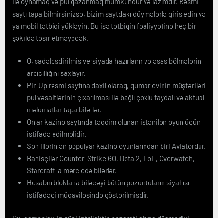
ilə oynamaq və pul qazanmaq mümkündür və lazımdır. Rəsmi
saytı tapa bilmirsinizsə, bizim saytdakı düymələrlə giriş edin və
ya mobil tətbiqi yükləyin. Bu isə tətbiqin fəaliyyətinə heç bir
şəkildə təsir etməyəcək.
O, sadələşdirilmiş versiyada hazırlanır və əsas bölmələrin
ardıcıllığını saxlayır.
Pin Up rəsmi saytına daxil olaraq, qumar evinin müştəriləri
pul vəsaitlərinin çıxarılması ilə bağlı çoxlu faydalı və aktual
məlumatlar tapa bilərlər.
Onlar kazino saytında təqdim olunan istənilən oyun üçün
istifadə edilməlidir.
Son illərin ən populyar kazino oyunlarından biri Aviatordur.
Bahisçilər Counter-Strike GO, Dota 2, LoL, Overwatch,
Starcraft-a mərc edə bilərlər.
Hesabın bloklana biləcəyi bütün pozuntuların siyahısı
istifadəçi müqaviləsində göstərilmişdir.
Bu, gameplay-in süni intellektin nəzarəti altına düşmədiyi