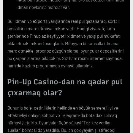
idman növlərinə mərclər var.
Bu, idman və eSports yarışlarında real pul qazanaraq, sərfəli
əmsallarla mərc etməyə imkan verir. Həqiqi ziyarətçilərin
şərhlərində Pinup az keyfiyyətli xidmət və yaxşı pul mükafatı
əldə etmək imkanı təsdiqlənir. Müəyyən bir əmsalla idmana
mərc etməklə, proqnoz düzgün olarsa, oyunçular depozitlərini
bu çarpanla artıra biləcəklər. Siz həm rəsmi internet saytında,
həm də kazino proqramında oynaya bilərsiniz.
Pin-Up Casino-dan nə qədər pul
çıxarmaq olar?
Bununla belə, çətinliklərin həllində ən böyük səmərəliliyi və
effektivliyi onlayn söhbət və Telegram-da bota daxil olmaq
nümayiş etdirib. Oyunçular üçün xüsusi “Tez-tez verilən
suallar” bölməsi də yaradılıb. Bu, ən çox yayılmış istifadəçi