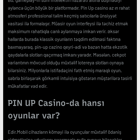
əyləncə üçün böyük bir platformadır. Pin Up casino az ın rahat
atmosferi professional təlim keçmiş satıcılarla ünsiyyət
vasitəsi ilə formalaşır. Müasir oyun interfeysi ilə təchiz etmək
maksimum rahatlıqla canlı əylənməyə imkan verir. Əksər
hallarda burada klassik oyunların təqdim edilməsi faktına
baxmayaraq, pin-up cazino qeyri-adi və bəzən hətta ekzotik
qaydalarla slotları qaçırmaq imkanı yaradır. Məsələn, cekpot
variantının mövcud olduğu müxtəlif lotereya slotları oynaya
bilərsiniz. Milyonlarla istifadəçini fəth etmiş maraqlı oyun,
səbrlə birləşərək görkəmli intuisiya göstərən müştərilərə təsirli
mükafatlar vəd edir.
PIN UP Casino-da hansı
oyunlar var?
Edir.Mobil cihazların köməyi ilə oyunçular müxtəlif ödəniş
xidmətlərinə uduşlarını çıxarmaqla pulla oynaya biləcəklər.