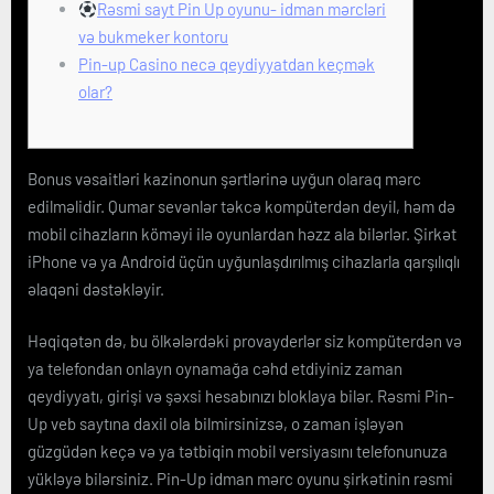
Rəsmi sayt Pin Up oyunu- idman mərcləri
və bukmeker kontoru
Pin-up Casino necə qeydiyyatdan keçmək
olar?
Bonus vəsaitləri kazinonun şərtlərinə uyğun olaraq mərc
edilməlidir. Qumar sevənlər təkcə kompüterdən deyil, həm də
mobil cihazların köməyi ilə oyunlardan həzz ala bilərlər. Şirkət
iPhone və ya Android üçün uyğunlaşdırılmış cihazlarla qarşılıqlı
əlaqəni dəstəkləyir.
Həqiqətən də, bu ölkələrdəki provayderlər siz kompüterdən və
ya telefondan onlayn oynamağa cəhd etdiyiniz zaman
qeydiyyatı, girişi və şəxsi hesabınızı bloklaya bilər. Rəsmi Pin-
Up veb saytına daxil ola bilmirsinizsə, o zaman işləyən
güzgüdən keçə və ya tətbiqin mobil versiyasını telefonunuza
yükləyə bilərsiniz. Pin-Up idman mərc oyunu şirkətinin rəsmi