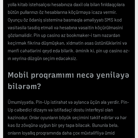
yolla kitab istehsalçısı hesabınıza daxil ola bilən fırıldaqçılara
bütün pullarınızı öz hesablarına köçürməyə icazə vermir.
Oyunçu öz ödəniş sisteminə basmaqla əməliyyatı SMS kod
vasitəsilə təsdiq etməli və hesabına vəsaitin köçürülməsini
gözləməlidir. Pin up casino az bookmaker-i tam nəzərdən
keçirmək fikrinə düşmüşkən, xidmətin əsas üstünlüklərini və
mənfi cəhətlərini qeyd edə bilərik. Əminik ki, pin up casino az-
ın xeyrinə düzgün seçim edəcəksiz.
Mobil proqramımı necə yeniləyə
bilərəm?
Ümumiyyətlə, Pin-Up istirahət və əyləncə üçün əla yerdir. Pin-
Up cəlbedici dizaynı və istifadəçi dostu interfeysi olan
kazinodur. Onlar oyunların böyük seçimini təklif edirlər və hər
kəs öz zövqünə uyğun bir şey tapa biləcək. Bununla belə,
onların loyallıq proqramında daha çox müxtəlifliyə ümid