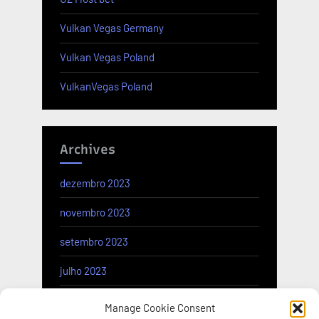
Vulkan Vegas Germany
Vulkan Vegas Poland
VulkanVegas Poland
Archives
dezembro 2023
novembro 2023
setembro 2023
julho 2023
junho 2023
Manage Cookie Consent