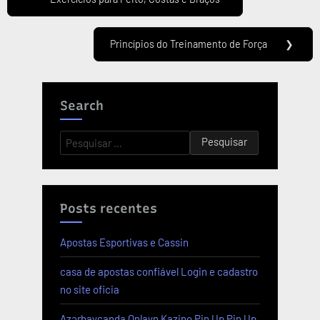
Princípios do Treinamento de Força
❯
Search
Posts recentes
Apostas Esportivas e Cassin
casa de apostas confiável Login e cadastro
no site oficia
Azərbaycanda Onlayn Kazino Pin Up Pin Up