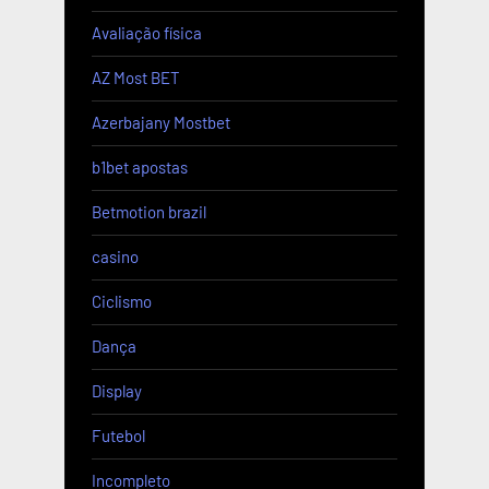
Avaliação física
AZ Most BET
Azerbajany Mostbet
b1bet apostas
Betmotion brazil
casino
Ciclismo
Dança
Display
Futebol
Incompleto