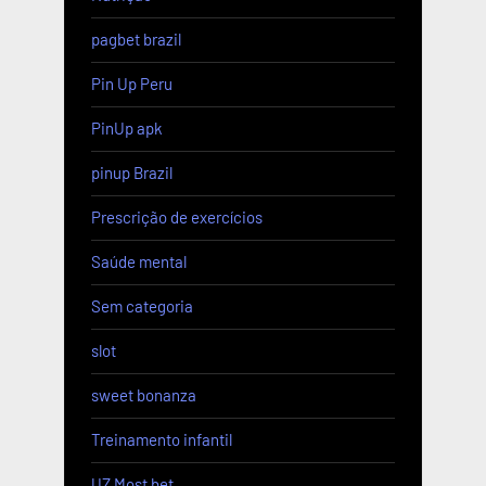
pagbet brazil
Pin Up Peru
PinUp apk
pinup Brazil
Prescrição de exercícios
Saúde mental
Sem categoria
slot
sweet bonanza
Treinamento infantil
UZ Most bet