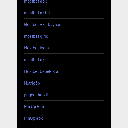
mostbet apk
mostbet az 90
Mostbet Azerbaycan
mostbet giriş
Mostbet India
mostbet uz
Mostbet Uzbekistan
Nutrição
pagbet brazil
Pin Up Peru
PinUp apk