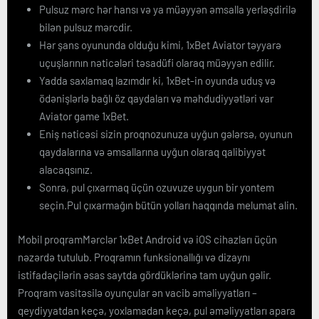
Pulsuz mərc hər hansı və ya müəyyən əmsalla yerləşdirilə
bilən pulsuz mərcdir.
Hər şans oyununda olduğu kimi, 1xBet Aviator təyyarə
uçuşlarının nəticələri təsadüfi olaraq müəyyən edilir.
Yadda saxlamaq lazımdır ki, 1xBet-in oyunda uduş və
ödənişlərlə bağlı öz qaydaları və məhdudiyyətləri var
Aviator game 1xBet.
Eniş nəticəsi sizin proqnozunuza uyğun gələrsə, oyunun
qaydalarına və əmsallarına uyğun olaraq qalibiyyət
alacaqsınız.
Sonra, pul çıxarmaq üçün ozuvuze uygun bir yontem
seçin.Pul çıxarmağın bütün yolları haqqında melumat alin.
Mobil proqramMərclər 1xBet Android və iOS cihazları üçün
nəzərdə tutulub. Proqramın funksionallığı və dizaynı
istifadəçilərin əsas saytda gördüklərinə tam uyğun gəlir.
Proqram vasitəsilə oyunçular ən vacib əməliyyatları –
qeydiyyatdan keçə, yoxlamadan keçə, pul əməliyyatları apara