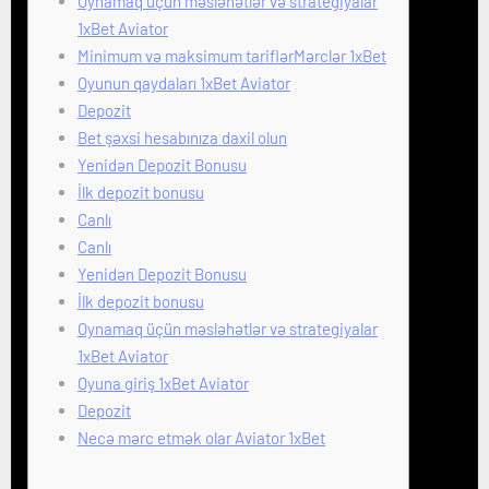
Oynamaq üçün məsləhətlər və strategiyalar
1xBet Aviator
Minimum və maksimum tariflərMərclər 1xBet
Oyunun qaydaları 1xBet Aviator
Depozit
Bet şəxsi hesabınıza daxil olun
Yenidən Depozit Bonusu
İlk depozit bonusu
Canlı
Canlı
Yenidən Depozit Bonusu
İlk depozit bonusu
Oynamaq üçün məsləhətlər və strategiyalar
1xBet Aviator
Oyuna giriş 1xBet Aviator
Depozit
Necə mərc etmək olar Aviator 1xBet