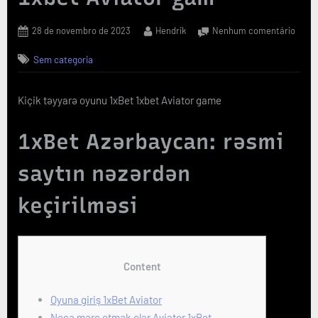
28 de novembro de 2023
Hendrik
Nenhum comentário
Sem categoria
Kiçik təyyarə oyunu 1xBet 1xbet Aviator game
1xBet Azərbaycan: rəsmi
saytın nəzərdən
keçirilməsi
Content
Oyuna giriş 1xBet Aviator
Necə mərc etmək olar Aviator 1xBet