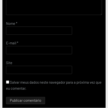
Nome
*
E-mail
*
Site
Salvar meus dados neste navegador para a próxima vez que
eu comentar.