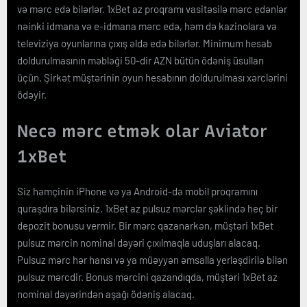
və mərc edə bilərlər. 1xBet az proqramı vasitəsilə mərc edənlər
nəinki idmana və e-idmana mərc edə, həm də kazinolara və
televiziya oyunlarına çıxış əldə edə bilərlər. Minimum hesab
doldurulmasının məbləği 50-dir AZN bütün ödəniş üsulları
üçün. Şirkət müştərinin oyun hesabının doldurulması xərclərini
ödəyir.
Necə mərc etmək olar Aviator
1xBet
Siz həmçinin iPhone və ya Android-də mobil proqramını
quraşdıra bilərsiniz. 1xBet az pulsuz mərclər şəklində heç bir
depozit bonusu vermir. Bir mərc qazanarkən, müştəri 1xBet
pulsuz mərcin nominal dəyəri çıxılmaqla uduşları alacaq.
Pulsuz mərc hər hansı və ya müəyyən əmsalla yerləşdirilə bilən
pulsuz mərcdir. Bonus mərcini qazandıqda, müştəri 1xBet az
nominal dəyərindən aşağı ödəniş alacaq.