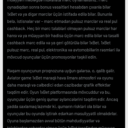
oynadıqdan sonra bonus vəsaitləri hesabdan çıxarıla bilər
1xBet və ya digər mərclər üçün istifadə edilə bilər. Bununla
belə, istisnalar var – mərc etmədən pulsuz mərclər və real pul
cashback. Heç bir mərc tələbləri olmayan pulsuz mərclər hər
hansı və ya müəyyən bir hadisə üçün mərc edilə bilər və təsəlli
cashback mərc edilə və ya geri götürülə bilər 1xBet. 1xBet
pulsuz mərc, real pul, elektronika və avtomobillərin rəsmləri ilə
mövcud oyunçular üçün promosyonlar təşkil edin.
Rəqəm oyunçunun proqnozuna uyğun gələrsə, o, qalib gəlir.
Aviator game 1xBet maraqlı hava limanı atmosferi və oyunu
daha maraqlı və cəlbedici edən cazibədar qrafik effektlər
təqdim edir. Oyun 1xBet platformasında mövcuddur və bu,
oyunçular üçün geniş qumar əyləncələrini təqdim edir. Ancaq
yadda saxlamaq lazımdır ki, qumarın riskləri ola bilər və
oyunçular bu oyunda iştirak edərkən məsuliyyətli olmalıdırlar.
Oyuna başlamazdan əvvəl bütün məhdudiyyətlər və
tələblərdən xəbərdar olmaq üçün 1xBet tərəfindən müəyyən