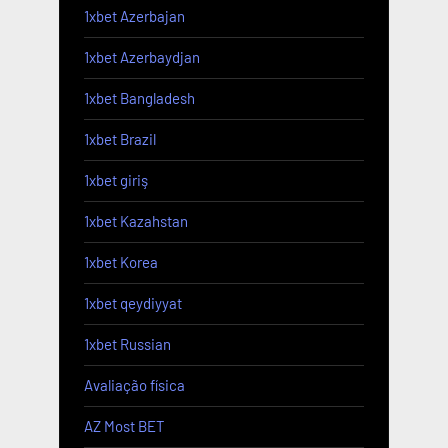
1xbet Azerbajan
1xbet Azerbaydjan
1xbet Bangladesh
1xbet Brazil
1xbet giriş
1xbet Kazahstan
1xbet Korea
1xbet qeydiyyat
1xbet Russian
Avaliação física
AZ Most BET