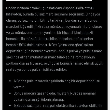
Ondan istifadə etmək üçün nəticəni kupona əlavə etmək
kifayətdir, burada pulsuz mərc seçimini seçirsiniz. Bir qayda
olaraq, pulsuz mərcin bitmə tarixi var, bundan sonra bonus
mərcləri ləğv edilir. 1xBet az müntəzəm oyunçuları fərdi olaraq
və ya müntəzəm promosyonların bir hissəsi kimi depozit
bonusları ilə mükafatlandıra bilər, məsələn, həftə sonları
hesabın 50% doldurulması. 1xBet “yalnız ona görə” təkrar
depozitlər üçün bonuslar vermir – bonus pul və ya pulsuz mərc
şəklində alınan mükafatlar mərc tələb edir. Promosyonun
şərtlərindən asılı olaraq, oyunçular bonusları mərc etmək üçün
real və ya bonus puldan istifadə edirlər.
1xBet az pulsuz mərclər şəklində heç bir depozit bonusu
vermir.
Bonus mərcini qazandıqda, müştəri 1xBet az nominal
dəyərindən aşağı ödəniş alacaq.
1xBet pulsuz mərc, real pul, elektronika və avtomobillərin