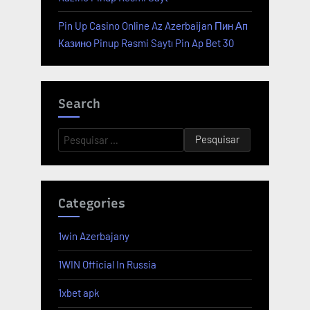
Pin Up Casino Online Az Azerbaijan Пин Ап
Казино Pinup Rəsmi Saytı Pin Ap Bet 30
Search
Categories
1win Azerbajany
1WIN Official In Russia
1xbet apk