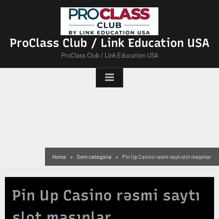
ProClass Club / Link Education USA
ProClass Club / Link Education USA
Home
Sem categoria
Pin Up Casino rəsmi saytı slot maşınlar
Pin Up Casino rəsmi saytı
slot maşınlar