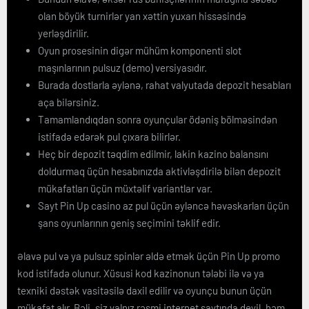
olan böyük turnirlər yan xəttin yuxarı hissəsində
yerləşdirilir.
Oyun prosesinin digər mühüm komponenti slot
maşınlarının pulsuz (demo) versiyasıdır.
Burada dostlarla əylənə, rahat valyutada depozit hesabları
aça bilərsiniz.
Tamamlandıqdan sonra oyunçular ödəniş bölməsindən
istifadə edərək pul çıxara bilirlər.
Heç bir depozit təqdim edilmir, lakin kazino balansını
doldurmaq üçün hesabınızda aktivləşdirilə bilən depozit
mükafatları üçün müxtəlif variantlar var.
Sayt Pin Up casino az pul üçün əyləncə həvəskarları üçün
şans oyunlarının geniş seçimini təklif edir.
Əlavə pul və ya pulsuz spinlər əldə etmək üçün Pin Up promo
kod istifadə olunur. Xüsusi kod kazinonun tələbi ilə və ya
texniki dəstək vasitəsilə daxil edilir və oyunçu bunun üçün
mükafat alır. Bəli, siz yalnız rəsmi internet saytında deyil, həm