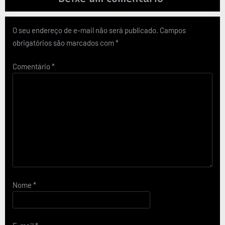
O seu endereço de e-mail não será publicado.
Campos
obrigatórios são marcados com
*
Comentário
*
Nome
*