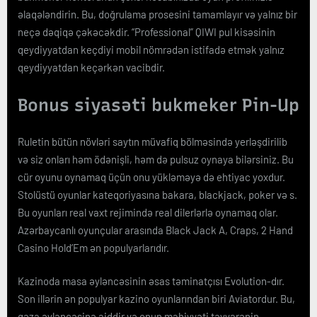
əlaqələndirin. Bu, doğrulama prosesini tamamlayır və yalnız bir
neçə dəqiqə çəkəcəkdir. “Professional” QIWI pul kisəsinin
qeydiyyatdan keçdiyi mobil nömrədən istifadə etmək yalnız
qeydiyyatdan keçərkən vacibdir.
Bonus siyasəti bukmeker Pin-Up
Ruletin bütün növləri saytın müvafiq bölməsində yerləşdirilib
və siz onları həm ödənişli, həm də pulsuz oynaya bilərsiniz. Bu
cür oyunu oynamaq üçün onu yükləməyə də ehtiyac yoxdur.
Stolüstü oyunlar kateqoriyasına bakara, blackjack, poker və s.
Bu oyunları real vaxt rejimində real dilerlərlə oynamaq olar.
Azərbaycanlı oyunçular arasında Black Jack A, Craps, 2 Hand
Casino Hold’Em ən populyarlarıdır.
Kazinoda masa əyləncəsinin əsas təminatçısı Evolution-dır.
Son illərin ən populyar kazino oyunlarından biri Aviatordur. Bu,
qəza əyləncəsinə aiddir və onun mahiyyəti təyyarənin