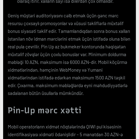
olaraq itirir, xalların sayı isə dilerdən çox olmalıdır.
Geniş müştəri auditoriyasını cəlb etmək üçün gənc mərc
resursu çoxsaylı promosyonlar və xüsusi təkliflərlə müxtəlif
bonus siyasəti təklif edir. Tamamlandıqdan sonra bonus xalları
istənilən növ idman mərclərini etmək üçün istifadə oluna bilən
real pula çevrilir. Pin Up az bukmeker kontorunda həqiqətən
müxtəlif zövqlər üçün çoxlu bonuslar var. Minimum doldurma
məbləği 10 AZN, maksimum isə 6000 AZN-dir. Mobil köçürmə
xidmətlərindən, həmçinin WebMoney və Yumani
xidmətlərindən istifadə edərkən maksimum 1500 AZN təşkil
edir. Çıxarma, maksimum məbləğlərdə eyni məhdudiyyətlərlə
sadalanan bütün üsullarla mümkündür.
Pin-Up mərc xətti
Mobil operatorların xidmət nöqtələrində QIWI pul kisəsinin
identifikasiyası xidməti ödənişlidir – 5 manatdan 30 AZN-ə