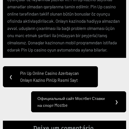
əmanətlər olmadan qarşılanma təmin edilmir. Pin Up casino
online tərəfindən təklif olunan bütün bonuslar öz oyunçu
ofisində aktivləşdiriləcək. Onlayn kazinoda hədiyyə almazdan
əvvəl, uduşların çıxarılması ilə bağlı problem olmaması üçün
onu mərc etmək şərtləri ilə (müəyyən bir peyjerlə) tanış
olmalısınız. Qonaqlar kazinonun mobil proqramından istifadə
edərək Pin Up casino oyun avtomatında əylənə bilərlər.
Pin Up Online Casino Azerbaycan ️
❮
Onlayn Kazino PinUp Rəsmi Sayt
Официальный сайт Мостбет Ставки
❯
на спорт Mostbe
Deixe um comentário