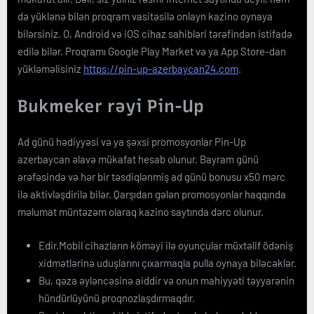
də yüklənə bilən proqram vasitəsilə onlayn kazino oynaya
bilərsiniz. O, Android və iOS cihaz sahibləri tərəfindən istifadə
edilə bilər. Proqramı Google Play Market və ya App Store-dan
yükləməlisiniz
https://pin-up-azerbaycan24.com
.
Bukmeker rəyi Pin-Up
Ad günü hədiyyəsi və ya şəxsi promosyonlar Pin-Up
azerbaycan əlavə mükafat hesab olunur. Bayram günü
ərəfəsində və hər bir təsdiqlənmiş ad günü bonusu x50 mərc
ilə aktivləşdirilə bilər. Qarşıdan gələn promosyonlar haqqında
məlumat müntəzəm olaraq kazino saytında dərc olunur.
Edir.Mobil cihazların köməyi ilə oyunçular müxtəlif ödəniş
xidmətlərinə uduşlarını çıxarmaqla pulla oynaya biləcəklər.
Bu, qəza əyləncəsinə aiddir və onun mahiyyəti təyyarənin
hündürlüyünü proqnozlaşdırmaqdır.