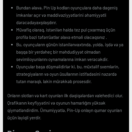
Bundan əlavə, Pin Up kodları oyunçulara daha dageniş
imkanlar açır və maddivəziyyətlərini əhəmiyyətli
dərəcədəyaxşılaşdırır.
Müvafiq olaraq, istənilən halda tez pul çıxarmaq üçün
profilə bəzi təfərrüatlar əlavə etməli olacaqsınız .
Bu, oyunçuların günün istənilənvaxtında, yolda, işdə və ya
başqa bir yerdəheç bir məhdudiyyət olmadan
sevimlioyunlarını oynamalarına imkan verəcəkdir.
Oyunçular başa düşməlidirlər ki, bu, müxtəlif sxemlərin,
strategiyaların və oyun üsullarının istifadəsini nəzərdə
tutan maraqlı, lakin mürəkkəb prosesdir.
Onların slotları və kart oyunları ilk dəqiqələrdən valehedici olur.
Qrafikanın keyfiyyətini və oyunun hamarlığını yüksək
qiymətləndirdim. Ümumiyyətlə, Pin-Up onlayn qumar oyunları
üçün layiqli yerdir.