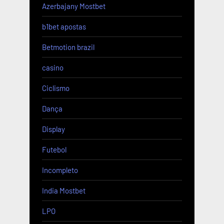
Azerbajany Mostbet
b1bet apostas
Betmotion brazil
casino
Ciclismo
Dança
Display
Futebol
Incompleto
India Mostbet
LPO