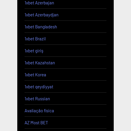
1xbet Azerbajan
1xbet Azerbaydjan
1xbet Bangladesh
1xbet Brazil
1xbet giriş
1xbet Kazahstan
1xbet Korea
1xbet qeydiyyat
1xbet Russian
Avaliação física
AZ Most BET