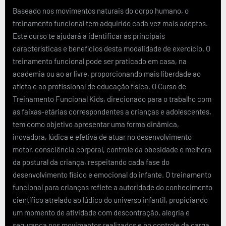
Baseado nos movimentos naturais do corpo humano, o
treinamento funcional tem adquirido cada vez mais adeptos.
Este curso te ajudará a identificar as principais
características e benefícios desta modalidade de exercício. O
treinamento funcional pode ser praticado em casa, na
academia ou ao ar livre, proporcionando mais liberdade ao
atleta e ao profissional de educação física. O Curso de
Treinamento Funcional Kids, direcionado para o trabalho com
as faixas-etárias correspondentes a crianças e adolescentes,
tem como objetivo apresentar uma forma dinâmica,
inovadora, lúdica e efetiva de atuar no desenvolvimento
motor, consciência corporal, controle da obesidade e melhora
da postural da criança, respeitando cada fase do
desenvolvimento físico e emocional do infante. O treinamento
funcional para crianças reflete a autoridade do conhecimento
científico atrelado ao lúdico do universo infantil, propiciando
um momento de atividade com descontração, alegria e
segurança nos movimentos realizados e no controle da carga